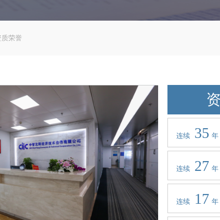
资质荣誉
资
35
连续
年
27
连续
年
17
连续
年